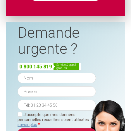
Demande
urgente ?
service & appel
0 800 145 819
gratuits
J'accepte que mes données
personnelles recueillies soient utilisées.
En
savoir plus
*