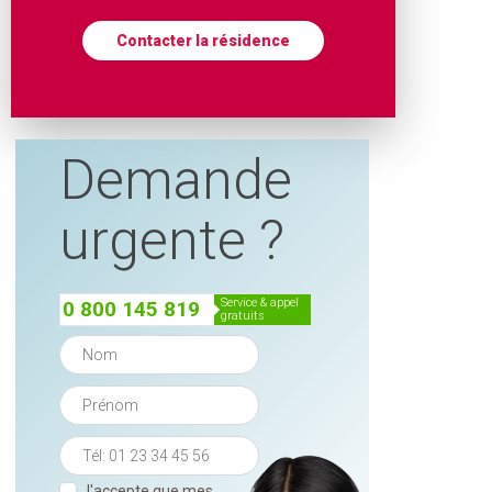
Contacter la résidence
Demande
urgente ?
service & appel
0 800 145 819
gratuits
J'accepte que mes